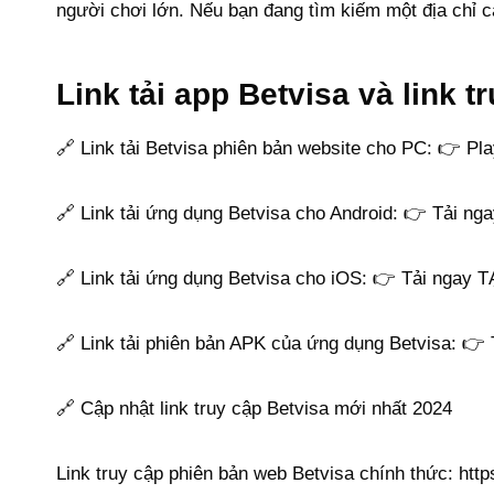
người chơi lớn. Nếu bạn đang tìm kiếm một địa chỉ c
Link tải app Betvisa và link 
🔗 Link tải Betvisa phiên bản website cho PC: 👉 P
🔗 Link tải ứng dụng Betvisa cho Android: 👉 Tải n
🔗 Link tải ứng dụng Betvisa cho iOS: 👉 Tải ngay 
🔗 Link tải phiên bản APK của ứng dụng Betvisa: 
🔗 Cập nhật link truy cập Betvisa mới nhất 2024
Link truy cập phiên bản web Betvisa chính thức: ht