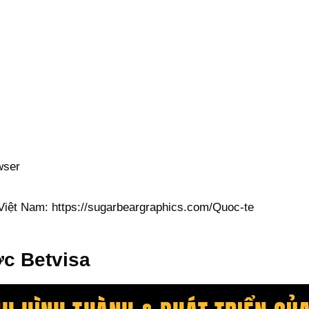
wser
 Việt Nam: https://sugarbeargraphics.com/Quoc-te
ợc Betvisa