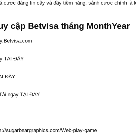
á cược đáng tin cậy và đầy tiềm năng, sảnh cược chính là l
truy cập Betvisa tháng MonthYear
lay.Betvisa.com
gay TẠI ĐÂY
TẠI ĐÂY
 Tải ngay TẠI ĐÂY
tps://sugarbeargraphics.com/Web-play-game