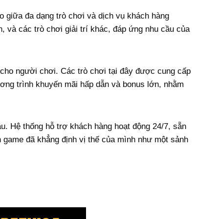
o giữa đa dạng trò chơi và dịch vụ khách hàng
 và các trò chơi giải trí khác, đáp ứng nhu cầu của
 cho người chơi. Các trò chơi tại đây được cung cấp
hương trình khuyến mãi hấp dẫn và bonus lớn, nhằm
ầu. Hệ thống hỗ trợ khách hàng hoạt động 24/7, sẵn
nh game đã khẳng định vị thế của mình như một sảnh